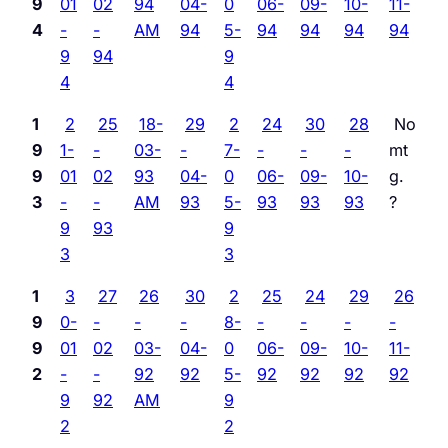
9
01
02
94
04-
0
06-
09-
10-
11-
4
-
-
AM
94
5-
94
94
94
94
9
94
9
4
4
1
2
25
18-
29
2
24
30
28
No
9
1-
-
03-
-
7-
-
-
-
mt
9
01
02
93
04-
0
06-
09-
10-
g.
3
-
-
AM
93
5-
93
93
93
?
9
93
9
3
3
1
3
27
26
30
2
25
24
29
26
9
0-
-
-
-
8-
-
-
-
-
9
01
02
03-
04-
0
06-
09-
10-
11-
2
-
-
92
92
5-
92
92
92
92
9
92
AM
9
2
2