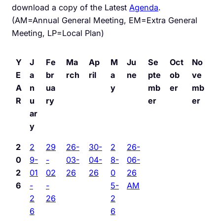
download a copy of the Latest
Agenda
.
(AM=Annual General Meeting, EM=Extra General
Meeting, LP=Local Plan)
Y
J
Fe
Ma
Ap
M
Ju
Se
Oct
No
E
a
br
rch
ril
a
ne
pte
ob
ve
A
n
ua
y
mb
er
mb
R
u
ry
er
er
ar
y
2
2
29
26-
30-
2
26-
0
9-
-
03-
04-
8-
06-
2
01
02
26
26
0
26
6
-
-
5-
AM
2
26
2
6
6