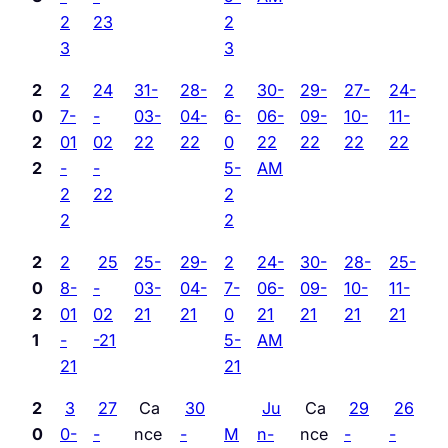
2
23
2
3
3
2
2
24
31-
28-
2
30-
29-
27-
24-
0
7-
-
03-
04-
6-
06-
09-
10-
11-
2
01
02
22
22
0
22
22
22
22
2
-
-
5-
AM
2
22
2
2
2
2
2
25
25-
29-
2
24-
30-
28-
25-
0
8-
-
03-
04-
7-
06-
09-
10-
11-
2
01
02
21
21
0
21
21
21
21
1
-
-21
5-
AM
21
21
2
3
27
Ca
30
Ju
Ca
29
26
0
0-
-
nce
-
M
n-
nce
-
-