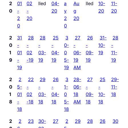
2
01
02
lled
04-
a
Au
lled
10-
11-
0
-
-
20
y
g
20
20
2
20
2
20
0
0
2
31
28
28
25
3
27
26
31-
28
0
-
-
-
-
0-
-
-
10-
-
1
01
02
03-
04-
0
06-
09-
19
11-
9
-
-19
19
19
5-
19
19
19
19
19
AM
2
2
22
29
26
3
28-
27
25
29-
0
5-
-
-
-
1-
06-
-
-
11-
1
01
02
03-
04-
0
18
09-
10-
18
8
-
-18
18
18
5-
AM
18
18
18
18
2
2
23
30-
27
2
29
28
26
30