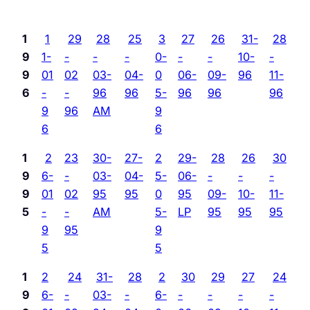
1
1
29
28
25
3
27
26
31-
28
9
1-
-
-
-
0-
-
-
10-
-
9
01
02
03-
04-
0
06-
09-
96
11-
6
-
-
96
96
5-
96
96
96
9
96
AM
9
6
6
1
2
23
30-
27-
2
29-
28
26
30
9
6-
-
03-
04-
5-
06-
-
-
-
9
01
02
95
95
0
95
09-
10-
11-
5
-
-
AM
5-
LP
95
95
95
9
95
9
5
5
1
2
24
31-
28
2
30
29
27
24
9
6-
-
03-
-
6-
-
-
-
-