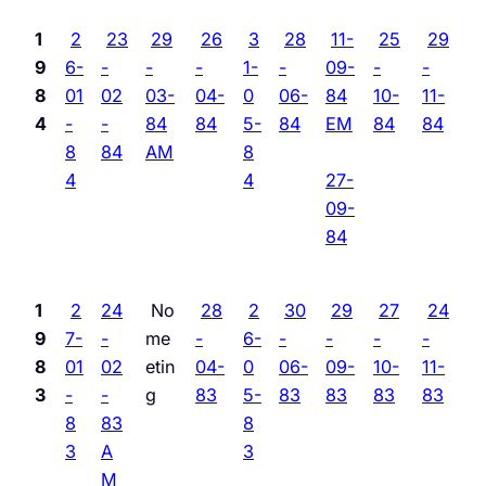
1
2
23
29
26
3
28
11-
25
29
9
6-
-
-
-
1-
-
09-
-
-
8
01
02
03-
04-
0
06-
84
10-
11-
4
-
-
84
84
5-
84
EM
84
84
8
84
AM
8
4
4
27-
09-
84
1
2
24
No
28
2
30
29
27
24
9
7-
-
me
-
6-
-
-
-
-
8
01
02
etin
04-
0
06-
09-
10-
11-
3
-
-
g
83
5-
83
83
83
83
8
83
8
3
A
3
M