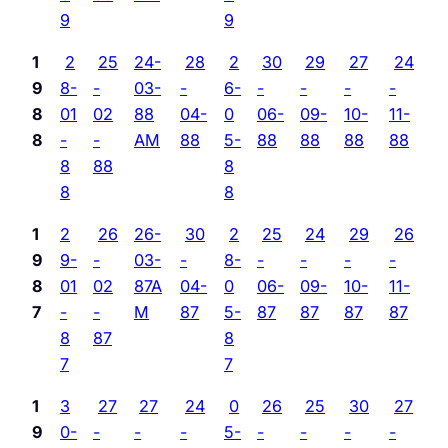
9
9
1
2
25
24-
28
2
30
29
27
24
9
8-
-
03-
-
6-
-
-
-
-
8
01
02
88
04-
0
06-
09-
10-
11-
8
-
-
AM
88
5-
88
88
88
88
8
88
8
8
8
1
2
26
26-
30
2
25
24
29
26
9
9-
-
03-
-
8-
-
-
-
-
8
01
02
87A
04-
0
06-
09-
10-
11-
7
-
-
M
87
5-
87
87
87
87
8
87
8
7
7
1
3
27
27
24
0
26
25
30
27
9
0-
-
-
-
5-
-
-
-
-