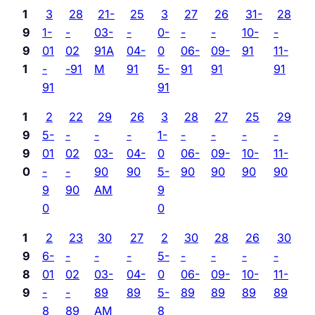
1
3
28
21-
25
3
27
26
31-
28
9
1-
-
03-
-
0-
-
-
10-
-
9
01
02
91A
04-
0
06-
09-
91
11-
1
-
-91
M
91
5-
91
91
91
91
91
1
2
22
29
26
3
28
27
25
29
9
5-
-
-
-
1-
-
-
-
-
9
01
02
03-
04-
0
06-
09-
10-
11-
0
-
-
90
90
5-
90
90
90
90
9
90
AM
9
0
0
1
2
23
30
27
2
30
28
26
30
9
6-
-
-
-
5-
-
-
-
-
8
01
02
03-
04-
0
06-
09-
10-
11-
9
-
-
89
89
5-
89
89
89
89
8
89
AM
8